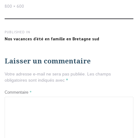
Full
800 × 600
size
Navigation
PUBLISHED IN
de
Nos vacances d’été en famille en Bretagne sud
l’article
Laisser un commentaire
Votre adresse e-mail ne sera pas publiée.
Les champs
*
obligatoires sont indiqués avec
*
Commentaire