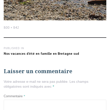
Full
800 × 842
size
Navigation
PUBLISHED IN
de
Nos vacances d’été en famille en Bretagne sud
l’article
Laisser un commentaire
Votre adresse e-mail ne sera pas publiée.
Les champs
*
obligatoires sont indiqués avec
*
Commentaire