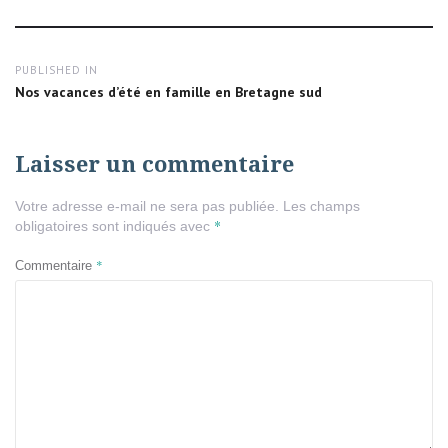
size
Navigation
PUBLISHED IN
de
Nos vacances d’été en famille en Bretagne sud
l’article
Laisser un commentaire
Votre adresse e-mail ne sera pas publiée.
Les champs
*
obligatoires sont indiqués avec
*
Commentaire