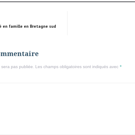
é en famille en Bretagne sud
commentaire
*
 sera pas publiée.
Les champs obligatoires sont indiqués avec