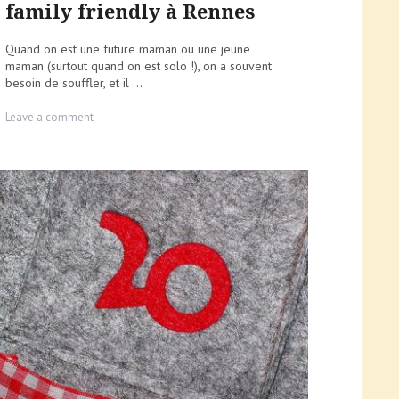
family friendly à Rennes
Quand on est une future maman ou une jeune
maman (surtout quand on est solo !), on a souvent
besoin de souffler, et il ...
on
Leave a comment
Mes
meilleurs
salons
de
thé
family
friendly
à
Rennes