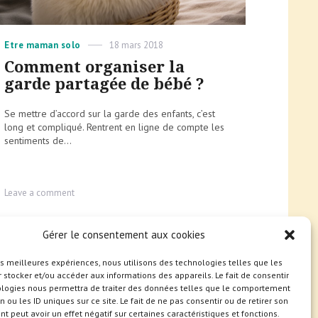
Categories
Posted
Etre maman solo
18 mars 2018
on
Comment organiser la
garde partagée de bébé ?
Se mettre d’accord sur la garde des enfants, c’est
long et compliqué. Rentrent en ligne de compte les
sentiments de...
on
Leave a comment
Comment
organiser
la
Gérer le consentement aux cookies
garde
partagée
les meilleures expériences, nous utilisons des technologies telles que les
de
 stocker et/ou accéder aux informations des appareils. Le fait de consentir
bébé
ologies nous permettra de traiter des données telles que le comportement
?
n ou les ID uniques sur ce site. Le fait de ne pas consentir ou de retirer son
 peut avoir un effet négatif sur certaines caractéristiques et fonctions.