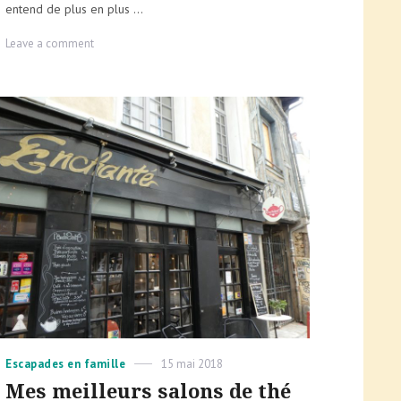
entend de plus en plus ...
on
Leave a comment
La
charge
mentale,
out…
vive
la
recharge
mentale
!
Categories
Posted
Escapades en famille
15 mai 2018
on
Mes meilleurs salons de thé