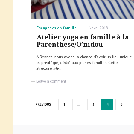
Categories
Posted
Escapades en famille
6 avril 2018
on
Atelier yoga en famille à la
Parenthèse/O’nidou
A Rennes, nous avons la chance d’avoir un lieu unique
et privilégié, dédié aux jeunes familles. Cette
structure s�...
on
Leave a comment
Atelier
yoga
en
Pagination
famille
PAGE
PAGE
PAGE
PAGE
PREVIOUS
1
…
3
4
5
à
des
la
publications
Parenthèse/O’nidou