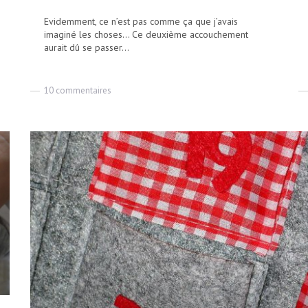
Evidemment, ce n’est pas comme ça que j’avais
imaginé les choses… Ce deuxième accouchement
aurait dû se passer...
sur
10 commentaires
Maman
solo
accouche