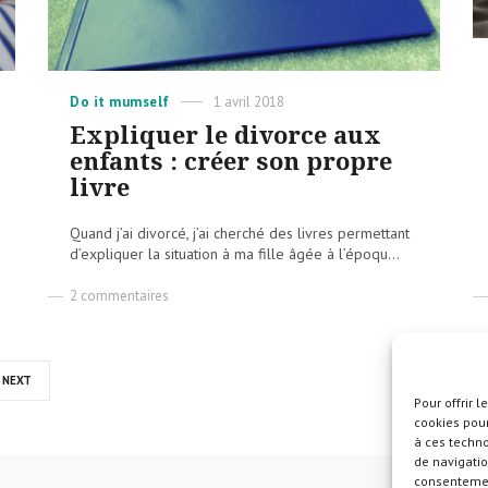
Categories
Posted
Do it mumself
1 avril 2018
on
Expliquer le divorce aux
enfants : créer son propre
livre
Quand j’ai divorcé, j’ai cherché des livres permettant
d’expliquer la situation à ma fille âgée à l’époqu...
sur
2 commentaires
Expliquer
le
divorce
aux
NEXT
enfants
Pour offrir 
:
cookies pour
créer
à ces techn
son
de navigatio
propre
consentement