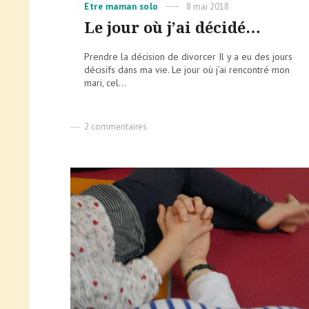
Categories
Posted
Etre maman solo
8 mai 2018
on
Le jour où j’ai décidé…
Prendre la décision de divorcer Il y a eu des jours
décisifs dans ma vie. Le jour où j’ai rencontré mon
mari, cel...
sur
2 commentaires
Le
jour
où
j’ai
décidé…