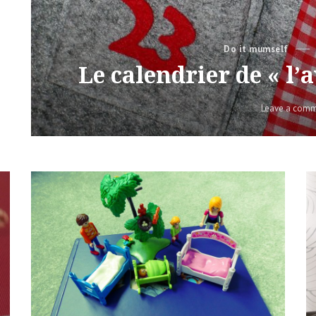
Categories
Do it mumself
Le calendrier de « l’
Leave a com