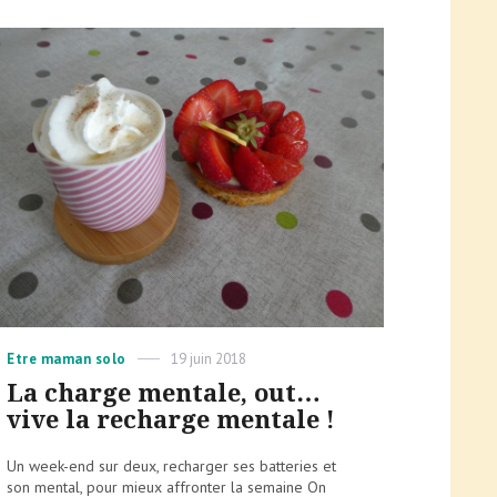
Categories
Posted
Etre maman solo
19 juin 2018
on
La charge mentale, out…
vive la recharge mentale !
Un week-end sur deux, recharger ses batteries et
son mental, pour mieux affronter la semaine On