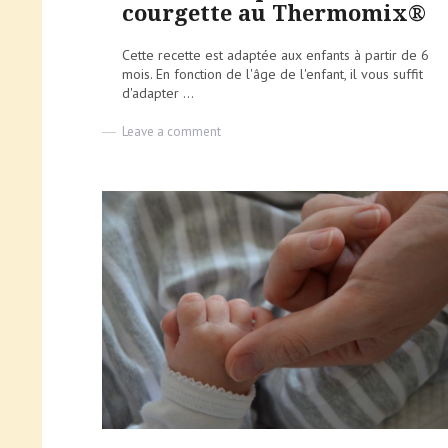
courgette au Thermomix®
Cette recette est adaptée aux enfants à partir de 6
mois. En fonction de l'âge de l'enfant, il vous suffit
d'adapter ...
on
Leave a comment
Pour
bébé
:
purée
carotte
courgette
au
Thermomix®