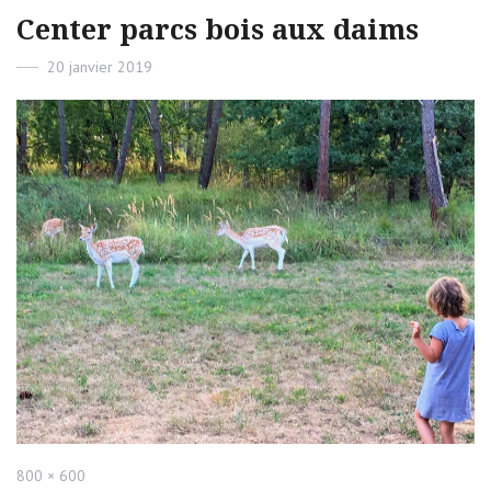
Center parcs bois aux daims
Posted
20 janvier 2019
on
Full
800 × 600