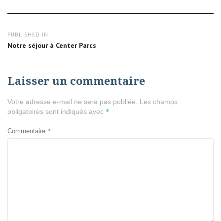
size
Navigation
PUBLISHED IN
de
Notre séjour à Center Parcs
l’article
Laisser un commentaire
Votre adresse e-mail ne sera pas publiée.
Les champs
*
obligatoires sont indiqués avec
*
Commentaire