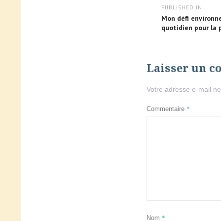
Navigation
PUBLISHED IN
de
Mon défi environn
quotidien pour la 
l’article
Laisser un 
Votre adresse e-mail ne
*
Commentaire
*
Nom