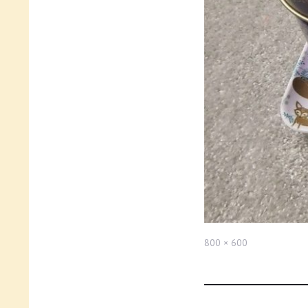
Full
800 × 600
size