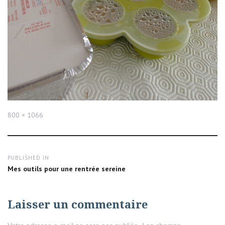
Full
800 × 1066
size
Navigation
PUBLISHED IN
de
Mes outils pour une rentrée sereine
l’article
Laisser un commentaire