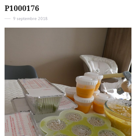
P1000176
Posted
9 septembre 2018
on