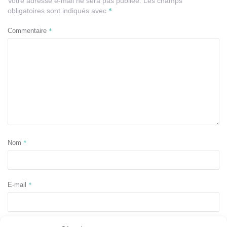
Votre adresse e-mail ne sera pas publiée.
Les champs
*
obligatoires sont indiqués avec
*
Commentaire
*
Nom
*
E-mail
Site web