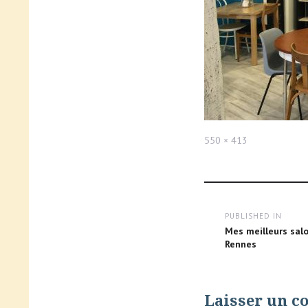
Full
550 × 413
size
Navigation
PUBLISHED IN
de
Mes meilleurs salo
Rennes
l’article
Laisser un 