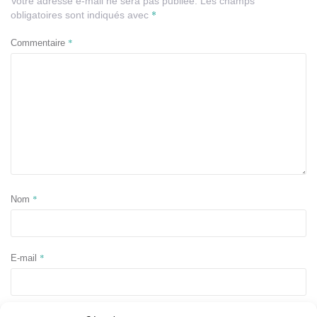
Votre adresse e-mail ne sera pas publiée.
Les champs
*
obligatoires sont indiqués avec
*
Commentaire
*
Nom
*
E-mail
Site web