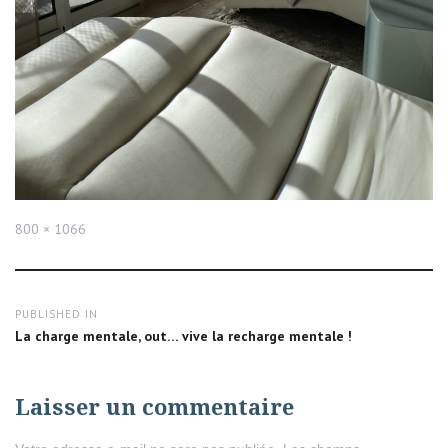
Full
800 × 1066
size
Navigation
PUBLISHED IN
de
La charge mentale, out… vive la recharge mentale !
l’article
Laisser un commentaire