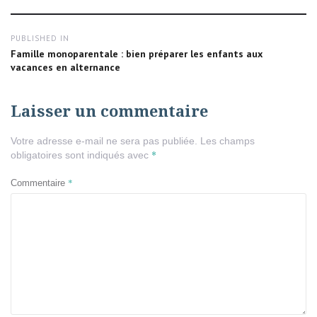
Navigation
PUBLISHED IN
de
Famille monoparentale : bien préparer les enfants aux
vacances en alternance
l’article
Laisser un commentaire
Votre adresse e-mail ne sera pas publiée.
Les champs
*
obligatoires sont indiqués avec
*
Commentaire