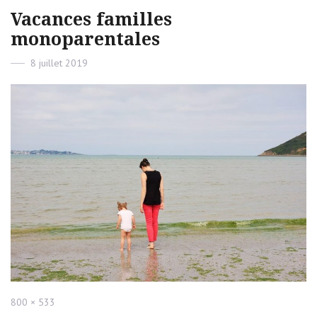
Vacances familles
monoparentales
Posted
8 juillet 2019
on
Full
800 × 533
size