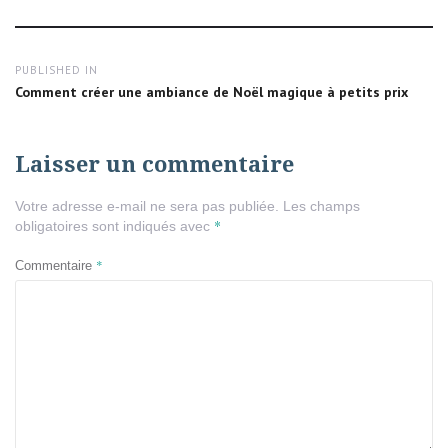
size
Navigation
PUBLISHED IN
de
Comment créer une ambiance de Noël magique à petits prix
l’article
Laisser un commentaire
Votre adresse e-mail ne sera pas publiée.
Les champs
*
obligatoires sont indiqués avec
*
Commentaire