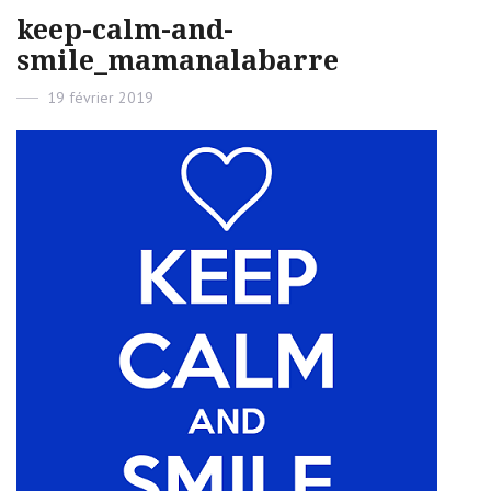
keep-calm-and-
smile_mamanalabarre
Posted
19 février 2019
on