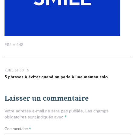
Full
384 × 448
size
Navigation
PUBLISHED IN
de
5 phrases à éviter quand on parle à une maman solo
l’article
Laisser un commentaire
Votre adresse e-mail ne sera pas publiée.
Les champs
*
obligatoires sont indiqués avec
*
Commentaire