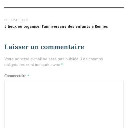
size
Navigation
PUBLISHED IN
de
5 lieux où organiser l’anniversaire des enfants à Rennes
l’article
Laisser un commentaire
Votre adresse e-mail ne sera pas publiée.
Les champs
*
obligatoires sont indiqués avec
*
Commentaire